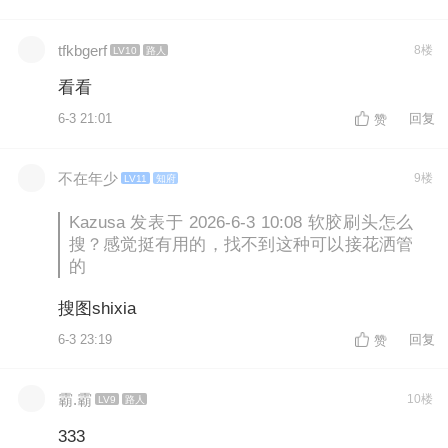
tfkbgerf
8楼
LV10
路人
看看
6-3 21:01
回复
赞
不在年少
9楼
LV11
知府
Kazusa 发表于 2026-6-3 10:08 软胶刷头怎么
搜？感觉挺有用的，找不到这种可以接花洒管
的
搜图shixia
6-3 23:19
回复
赞
霸.霸
10楼
LV9
路人
333