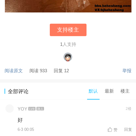
支持楼主
1
人支持
阅读原文
阅读 933
回复 12
举报
默认
最新
楼主
全部评论
YOY
2楼
LV8
路人
好
6-3 00:05
回复
赞