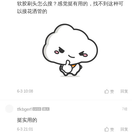
软胶刷头怎么搜？感觉挺有用的，找不到这种可
以接花洒管的
6-3 10:08
回复
赞
tfkbgerf
7楼
LV10
路人
挺实用的
6-3 21:01
回复
赞